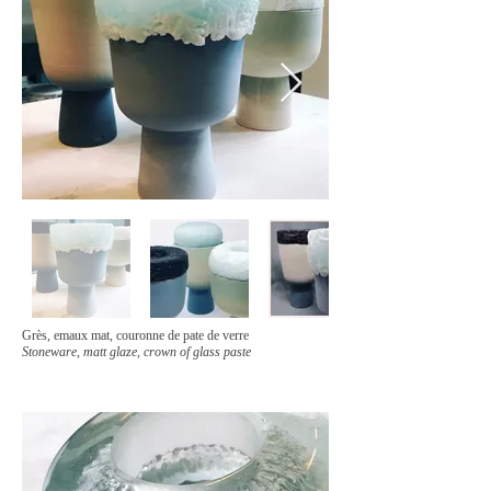
Grès, emaux mat, couronne de pate de verre
Stoneware, matt glaze, crown of glass paste