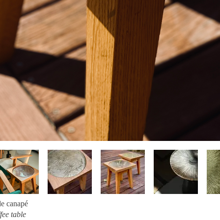
 de canapé
fee table